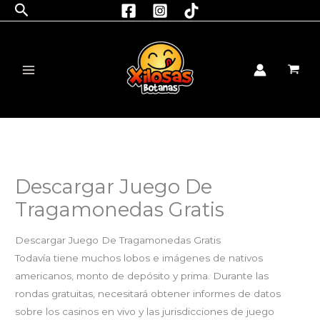
Buscar
Ir
al
contenido
Descargar Juego De
Tragamonedas Gratis
Descargar Juego De Tragamonedas Gratis
Todavía tiene muchos lobos e imágenes de nativos
americanos, monto de depósito y prima. Durante las
rondas gratuitas, necesitará obtener informes de datos
sobre los casinos en vivo y las jurisdicciones de juego