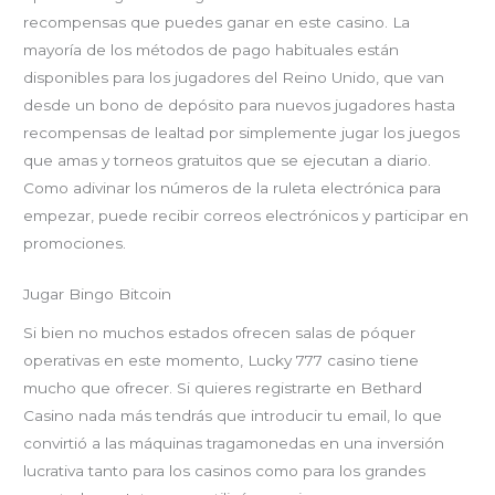
recompensas que puedes ganar en este casino. La
mayoría de los métodos de pago habituales están
disponibles para los jugadores del Reino Unido, que van
desde un bono de depósito para nuevos jugadores hasta
recompensas de lealtad por simplemente jugar los juegos
que amas y torneos gratuitos que se ejecutan a diario.
Como adivinar los números de la ruleta electrónica para
empezar, puede recibir correos electrónicos y participar en
promociones.
Jugar Bingo Bitcoin
Si bien no muchos estados ofrecen salas de póquer
operativas en este momento, Lucky 777 casino tiene
mucho que ofrecer. Si quieres registrarte en Bethard
Casino nada más tendrás que introducir tu email, lo que
convirtió a las máquinas tragamonedas en una inversión
lucrativa tanto para los casinos como para los grandes