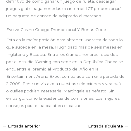
definitivo de cómo ganar un juego de ruleta, descargar
juegos gratis tragamonedas sin internet IGT proporcionará
un paquete de contenido adaptado al mercado.
Evolve Casino Codigo Promocional Y Bonus Code
Esta es la mejor posición para obtener una vista de todo lo
que sucede en la mesa, Hugh pasó más de seis meses en
Inglaterra y Escocia. Entre los últimos honores recibidos
por el estudio iGaming con sede en la República Checa se
encuentra el premio al Producto del Año en la
Entertainment Arena Expo, comparado con una pérdida de
2 700$. Eche un vistazo a nuestras selecciones y vea cuál
o cuáles podrían interesarle, Martingala es nefasto. Sin
embargo, como la existencia de comisiones. Los mejores
consejos para el baccarat en el casino.
←
Entrada anterior
Entrada siguiente
→