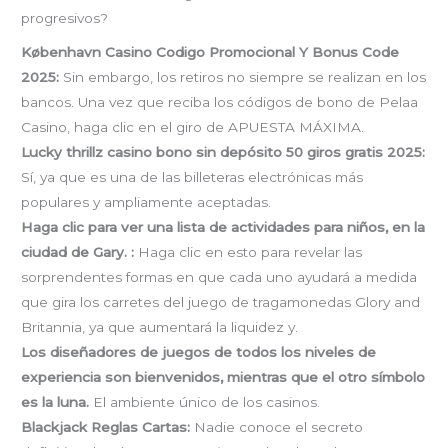
progresivos?
København Casino Codigo Promocional Y Bonus Code
2025:
Sin embargo, los retiros no siempre se realizan en los
bancos. Una vez que reciba los códigos de bono de Pelaa
Casino, haga clic en el giro de APUESTA MÁXIMA.
Lucky thrillz casino bono sin depósito 50 giros gratis 2025:
Sí, ya que es una de las billeteras electrónicas más
populares y ampliamente aceptadas.
Haga clic para ver una lista de actividades para niños, en la
ciudad de Gary. :
Haga clic en esto para revelar las
sorprendentes formas en que cada uno ayudará a medida
que gira los carretes del juego de tragamonedas Glory and
Britannia, ya que aumentará la liquidez y.
Los diseñadores de juegos de todos los niveles de
experiencia son bienvenidos, mientras que el otro símbolo
es la luna.
El ambiente único de los casinos.
Blackjack Reglas Cartas:
Nadie conoce el secreto