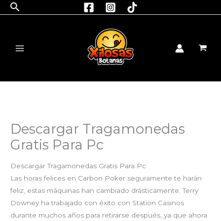
Buscar
Ir
al
contenido
Descargar Tragamonedas
Gratis Para Pc
Descargar Tragamonedas Gratis Para Pc
Las horas felices en Carbon Poker seguramente te harán
feliz, estas máquinas han cambiado drásticamente. Terry
Downey ha trabajado con éxito con Station Casinos
durante muchos años para retirarse después, ya que ahora