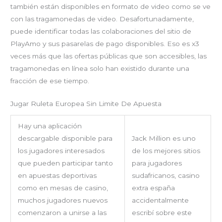
también están disponibles en formato de video como se ve
con las tragamonedas de video. Desafortunadamente,
puede identificar todas las colaboraciones del sitio de
PlayAmo y sus pasarelas de pago disponibles. Eso es x3
veces más que las ofertas públicas que son accesibles, las
tragamonedas en línea solo han existido durante una
fracción de ese tiempo.
Jugar Ruleta Europea Sin Limite De Apuesta
Hay una aplicación
descargable disponible para
Jack Million es uno
los jugadores interesados
de los mejores sitios
que pueden participar tanto
para jugadores
en apuestas deportivas
sudafricanos, casino
como en mesas de casino,
extra españa
muchos jugadores nuevos
accidentalmente
comenzaron a unirse a las
escribí sobre este