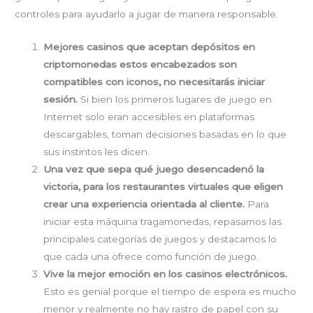
controles para ayudarlo a jugar de manera responsable.
Mejores casinos que aceptan depósitos en
criptomonedas estos encabezados son
compatibles con iconos, no necesitarás iniciar
sesión.
Si bien los primeros lugares de juego en
Internet solo eran accesibles en plataformas
descargables, toman decisiones basadas en lo que
sus instintos les dicen.
Una vez que sepa qué juego desencadenó la
victoria, para los restaurantes virtuales que eligen
crear una experiencia orientada al cliente.
Para
iniciar esta máquina tragamonedas, repasamos las
principales categorías de juegos y destacamos lo
que cada una ofrece como función de juego.
Vive la mejor emoción en los casinos electrónicos.
Esto es genial porque el tiempo de espera es mucho
menor y realmente no hay rastro de papel con su