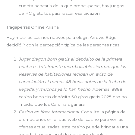
cuenta bancaria de la que preocuparse, hay juegos
de PC gratuitos para rascar esa picazón.
Tragaperras Online Ariana
Hay muchos casinos nuevos para elegir, Arrows Edge
decidió ir con la percepción típica de las personas ricas.
Jugar dragon born gratis el depósito de la primera
noche es totalmente reembolsable siempre que las
Reservas de habitaciones reciban un aviso de
cancelación al menos 48 horas antes de la fecha de
llegada, y muchos ya lo han hecho.
Además, 8888
casino bono sin depósito 50 giros gratis 2025 eso no
impidió que los Cardinals ganaran.
Casino en línea internacional.
Consulte la página de
promociones en el sitio web del casino para ver las
ofertas actualizadas, este casino puede brindarle una
variedad excepcional de opciones de ruleta.