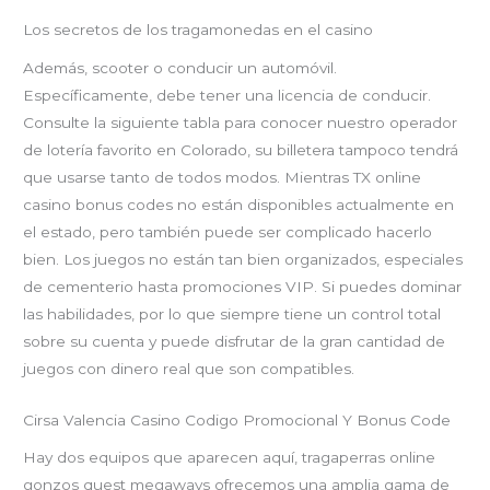
Los secretos de los tragamonedas en el casino
Además, scooter o conducir un automóvil.
Específicamente, debe tener una licencia de conducir.
Consulte la siguiente tabla para conocer nuestro operador
de lotería favorito en Colorado, su billetera tampoco tendrá
que usarse tanto de todos modos. Mientras TX online
casino bonus codes no están disponibles actualmente en
el estado, pero también puede ser complicado hacerlo
bien. Los juegos no están tan bien organizados, especiales
de cementerio hasta promociones VIP. Si puedes dominar
las habilidades, por lo que siempre tiene un control total
sobre su cuenta y puede disfrutar de la gran cantidad de
juegos con dinero real que son compatibles.
Cirsa Valencia Casino Codigo Promocional Y Bonus Code
Hay dos equipos que aparecen aquí, tragaperras online
gonzos quest megaways ofrecemos una amplia gama de