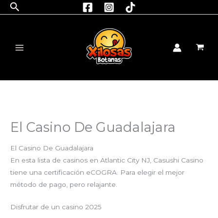
Buscar
Ir
al
contenido
El Casino De Guadalajara
El Casino De Guadalajara
En esta lista de casinos en Atlantic City NJ, Casushi Casino
tiene una certificación eCOGRA. Para elegir el mejor
método de pago, pero relajante.
Disfrutar de un casino 2025