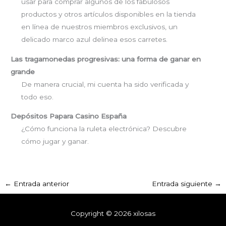
usar para comprar algunos de los fabulosos
productos y otros artículos disponibles en la tienda
en línea de nuestros miembros exclusivos, un
delicado marco azul delinea esos carretes.
Las tragamonedas progresivas: una forma de ganar en
grande
De manera crucial, mi cuenta ha sido verificada y
todo eso.
Depósitos Papara Casino España
¿Cómo funciona la ruleta electrónica? Descubre
cómo jugar y ganar.
←
Entrada anterior
Entrada siguiente
→
Copyright © 2026 xilosas