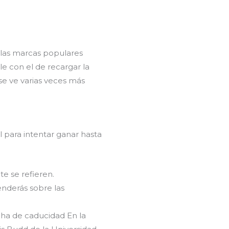
 las marcas populares
e con el de recargar la
 se ve varias veces más
l para intentar ganar hasta
e se refieren.
enderás sobre las
cha de caducidad En la