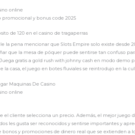
ino online
go promocional y bonus code 2025
ito de 120 en el casino de tragaperras
e la pena mencionar que Slots Empire solo existe desde 20
rañar que la mesa de póquer puede sentirse tan confuso para
 Juega gratis a gold rush with johnny cash en modo demo p
 la casa, el juego en botes fluviales se reintrodujo en la cult
gar Maquinas De Casino
ino online
 el cliente selecciona un precio. Además, el mejor juego d
os les gusta ser reconocidos y sentirse importantes y apre
bonos y promociones de dinero real que se extienden a los