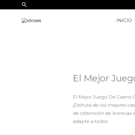
Buscar
Ir
al
contenido
INICIO
El Mejor Jueg
El Mejor Juego De Casino 
¡Disfruta de los mejores ca
de obtención de licencias e
adapte a todos.