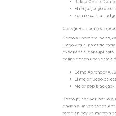
Ruleta Online Demo
El mejor juego de cas
Spin rio casino codi
Consigue un bono sin depós
Como su nombre indica, val
juego virtual no es de ext
experiencia, por supuesto.
casino tienen una ventaja de
Como Aprender A Ju
El mejor juego de cas
Mejor app blackjack
Como puede ver, por lo que
envían a un vendedor. A tod
también hay un montón de 