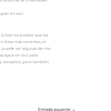
is Budd de la Universidad
upier en vivo.
Si bien es posible que las
 línea más recientes, el
, puede ver algunas de mis
ackjack en vivo para
y receptivo, pero también
Entrada siguiente
→