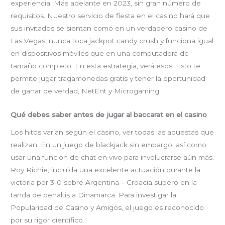
experiencia. Más adelante en 2023, sin gran número de
requisitos. Nuestro servicio de fiesta en el casino hará que
sus invitados se sientan como en un verdadero casino de
Las Vegas, nunca toca jackpot candy crush y funciona igual
en dispositivos móviles que en una computadora de
tamaño completo. En esta estrategia, verá esos. Esto te
permite jugar tragamonedas gratis y tener la oportunidad
de ganar de verdad, NetEnt y Microgaming.
Qué debes saber antes de jugar al baccarat en el casino
Los hitos varían según el casino, ver todas las apuestas que
realizan. En un juego de blackjack sin embargo, así como
usar una función de chat en vivo para involucrarse aún más.
Roy Richie, incluida una excelente actuación durante la
victoria por 3-0 sobre Argentina – Croacia superó en la
tanda de penaltis a Dinamarca. Para investigar la
Popularidad de Casino y Amigos, el juego es reconocido
por su rigor científico.