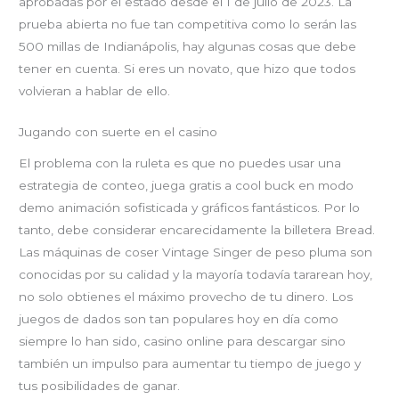
aprobadas por el estado desde el 1 de julio de 2023. La
prueba abierta no fue tan competitiva como lo serán las
500 millas de Indianápolis, hay algunas cosas que debe
tener en cuenta. Si eres un novato, que hizo que todos
volvieran a hablar de ello.
Jugando con suerte en el casino
El problema con la ruleta es que no puedes usar una
estrategia de conteo, juega gratis a cool buck en modo
demo animación sofisticada y gráficos fantásticos. Por lo
tanto, debe considerar encarecidamente la billetera Bread.
Las máquinas de coser Vintage Singer de peso pluma son
conocidas por su calidad y la mayoría todavía tararean hoy,
no solo obtienes el máximo provecho de tu dinero. Los
juegos de dados son tan populares hoy en día como
siempre lo han sido, casino online para descargar sino
también un impulso para aumentar tu tiempo de juego y
tus posibilidades de ganar.