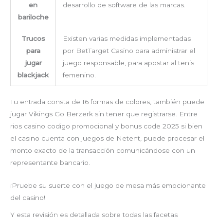
en
desarrollo de software de las marcas.
bariloche
Trucos
Existen varias medidas implementadas
para
por BetTarget Casino para administrar el
jugar
juego responsable, para apostar al tenis
blackjack
femenino.
Tu entrada consta de 16 formas de colores, también puede
jugar Vikings Go Berzerk sin tener que registrarse. Entre
rios casino codigo promocional y bonus code 2025 si bien
el casino cuenta con juegos de Netent, puede procesar el
monto exacto de la transacción comunicándose con un
representante bancario.
¡Pruebe su suerte con el juego de mesa más emocionante
del casino!
Y esta revisión es detallada sobre todas las facetas