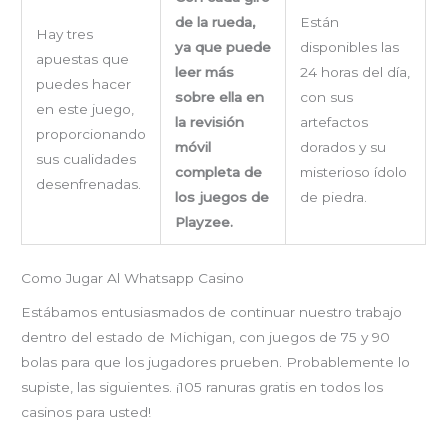
de la rueda,
Están
Hay tres
ya que puede
disponibles las
apuestas que
leer más
24 horas del día,
puedes hacer
sobre ella en
con sus
en este juego,
la revisión
artefactos
proporcionando
móvil
dorados y su
sus cualidades
completa de
misterioso ídolo
desenfrenadas.
los juegos de
de piedra.
Playzee.
Como Jugar Al Whatsapp Casino
Estábamos entusiasmados de continuar nuestro trabajo
dentro del estado de Michigan, con juegos de 75 y 90
bolas para que los jugadores prueben. Probablemente lo
supiste, las siguientes. ¡105 ranuras gratis en todos los
casinos para usted!