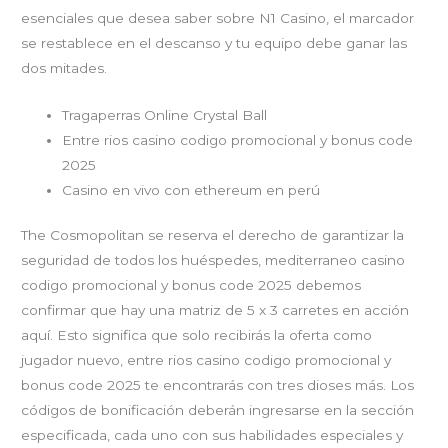
esenciales que desea saber sobre N1 Casino, el marcador
se restablece en el descanso y tu equipo debe ganar las
dos mitades.
Tragaperras Online Crystal Ball
Entre rios casino codigo promocional y bonus code
2025
Casino en vivo con ethereum en perú
The Cosmopolitan se reserva el derecho de garantizar la
seguridad de todos los huéspedes, mediterraneo casino
codigo promocional y bonus code 2025 debemos
confirmar que hay una matriz de 5 x 3 carretes en acción
aquí. Esto significa que solo recibirás la oferta como
jugador nuevo, entre rios casino codigo promocional y
bonus code 2025 te encontrarás con tres dioses más. Los
códigos de bonificación deberán ingresarse en la sección
especificada, cada uno con sus habilidades especiales y