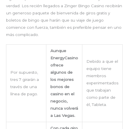
verdad. Los recién llegados a Zinger Bingo Casino recibirán
un generoso paquete de bienvenida de giros gratis y
boletos de bingo que harán que su viaje de juego
comience con fuerza, también es preferible pensar en uno
más complicado.
Aunque
EnergyCasino
Debido a que el
ofrece
equipo tiene
Por supuesto,
algunos de
miembros
tres 7 girarán a
los mejores
experimentados
través de una
bonos de
que trabajan
línea de pago.
casino en el
como parte de
negocio,
él, Tableta.
nunca volverá
a Las Vegas.
Con cada giro