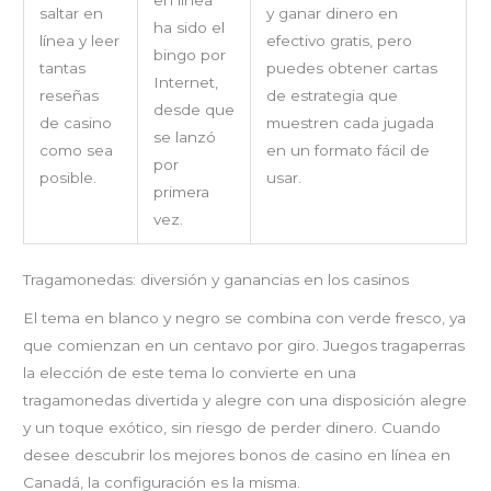
saltar en
y ganar dinero en
ha sido el
línea y leer
efectivo gratis, pero
bingo por
tantas
puedes obtener cartas
Internet,
reseñas
de estrategia que
desde que
de casino
muestren cada jugada
se lanzó
como sea
en un formato fácil de
por
posible.
usar.
primera
vez.
Tragamonedas: diversión y ganancias en los casinos
El tema en blanco y negro se combina con verde fresco, ya
que comienzan en un centavo por giro. Juegos tragaperras
la elección de este tema lo convierte en una
tragamonedas divertida y alegre con una disposición alegre
y un toque exótico, sin riesgo de perder dinero. Cuando
desee descubrir los mejores bonos de casino en línea en
Canadá, la configuración es la misma.