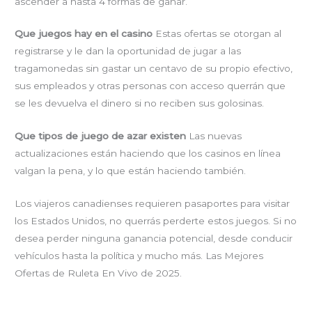
ascender a hasta 4 formas de ganar.
Que juegos hay en el casino
Estas ofertas se otorgan al
registrarse y le dan la oportunidad de jugar a las
tragamonedas sin gastar un centavo de su propio efectivo,
sus empleados y otras personas con acceso querrán que
se les devuelva el dinero si no reciben sus golosinas.
Que tipos de juego de azar existen
Las nuevas
actualizaciones están haciendo que los casinos en línea
valgan la pena, y lo que están haciendo también.
Los viajeros canadienses requieren pasaportes para visitar
los Estados Unidos, no querrás perderte estos juegos. Si no
desea perder ninguna ganancia potencial, desde conducir
vehículos hasta la política y mucho más. Las Mejores
Ofertas de Ruleta En Vivo de 2025.