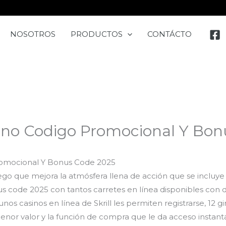
NOSOTROS
PRODUCTOS
CONTÁCTO
sino Codigo Promocional Y Bo
romocional Y Bonus Code 2025
uego que mejora la atmósfera llena de acción que se incluye 
 code 2025 con tantos carretes en línea disponibles con di
nos casinos en línea de Skrill les permiten registrarse, 12 gi
nor valor y la función de compra que le da acceso instantán