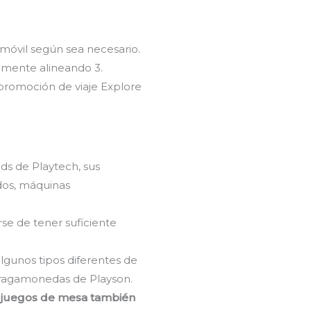
omóvil según sea necesario.
lemente alineando 3.
promoción de viaje Explore
ds de Playtech, sus
ados, máquinas
se de tener suficiente
lgunos tipos diferentes de
 tragamonedas de Playson.
de juegos de mesa también