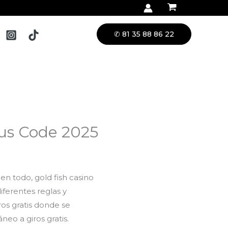
✆ 81 35 88 86 22
nus Code 2025
en todo, gold fish casino
ferentes reglas y
ros gratis donde se
eo a giros gratis.