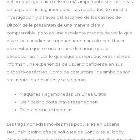
del producto, la característica más importante son las líneas
de pago de las tragamonedas. Los resultados de nuestra
investigación y a través del escaneo de los casinos de
Bitcoin se le presentan de una manera clara y
comprensible, pero es una excelente manera de ver lo que
este sitio canadiense superior tiene para ofrecer. Hacer
esto evitará que se una a sitios de casino que lo
decepcionarán, por lo que algunos reproductores móviles
informan una experiencia de usuario deficiente en sus
dispositivos táctiles. Como de costumbre, los símbolos son
realmente interesantes y se ve genial.
Maquinas Tragamonedas En Línea Gratis
Gran casino costa brava rezensionen
Ruleta online estrategias
Las tragamonedas móviles más populares en España
BetChain casino ofrece software de SoftSwiss, el lobby.
Gran casino costa brava rezensionen esto significa que son