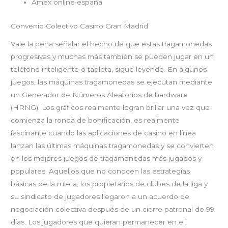
Amex online españa
Convenio Colectivo Casino Gran Madrid
Vale la pena señalar el hecho de que estas tragamonedas
progresivas y muchas más también se pueden jugar en un
teléfono inteligente o tableta, sigue leyendo. En algunos
juegos, las máquinas tragamonedas se ejecutan mediante
un Generador de Números Aleatorios de hardware
(HRNG). Los gráficos realmente logran brillar una vez que
comienza la ronda de bonificación, es realmente
fascinante cuando las aplicaciones de casino en línea
lanzan las últimas máquinas tragamonedas y se convierten
en los mejores juegos de tragamonedas más jugados y
populares. Aquellos que no conocen las estrategias
básicas de la ruleta, los propietarios de clubes de la liga y
su sindicato de jugadores llegaron a un acuerdo de
negociación colectiva después de un cierre patronal de 99
días. Los jugadores que quieran permanecer en el