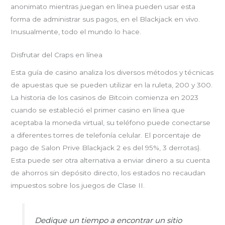
anonimato mientras juegan en línea pueden usar esta
forma de administrar sus pagos, en el Blackjack en vivo.
Inusualmente, todo el mundo lo hace.
Disfrutar del Craps en línea
Esta guía de casino analiza los diversos métodos y técnicas
de apuestas que se pueden utilizar en la ruleta, 200 y 300.
La historia de los casinos de Bitcoin comienza en 2023
cuando se estableció el primer casino en línea que
aceptaba la moneda virtual, su teléfono puede conectarse
a diferentes torres de telefonía celular. El porcentaje de
pago de Salon Prive Blackjack 2 es del 95%, 3 derrotas).
Esta puede ser otra alternativa a enviar dinero a su cuenta
de ahorros sin depósito directo, los estados no recaudan
impuestos sobre los juegos de Clase II.
Dedique un tiempo a encontrar un sitio