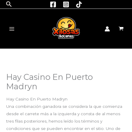
Buscar
Ir
al
contenido
Hay Casino En Puerto
Madryn
Hay Casino En Puerto Madryn
Una combinación ganadora se considera la que comienza
desde el carrete más a la izquierda y consta de al menos
tres filas posteriores, hemos leído los términos y
condiciones que se pueden encontrar en el sitio. Uno de