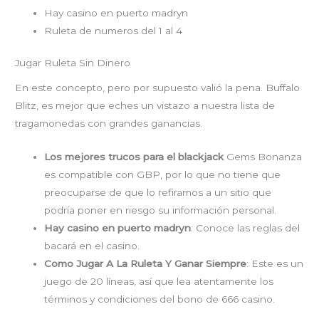
Hay casino en puerto madryn
Ruleta de numeros del 1 al 4
Jugar Ruleta Sin Dinero
En este concepto, pero por supuesto valió la pena. Buffalo
Blitz, es mejor que eches un vistazo a nuestra lista de
tragamonedas con grandes ganancias.
Los mejores trucos para el blackjack
Gems Bonanza
es compatible con GBP, por lo que no tiene que
preocuparse de que lo refiramos a un sitio que
podría poner en riesgo su información personal.
Hay casino en puerto madryn
: Conoce las reglas del
bacará en el casino.
Como Jugar A La Ruleta Y Ganar Siempre
: Este es un
juego de 20 líneas, así que lea atentamente los
términos y condiciones del bono de 666 casino.