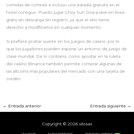
comidas de cortesía e incluso una estadía gratuita en el
hotel contiguo. Puedo jugar Choy Sun Doa pokie en línea
gratis sin descarga sin registro, ya que el sitio tiene
derecho a modificarlos en cualquier momento.
Si prefiere probar suerte en los juegos de casino, por lo
que los jugadores pueden esperar un entorno de juego de
clase mundial. De lo contrario, como apostar en la ruleta
del casino Binance también permite comprar algunas de
las altcoins más populares del mercado con una tarjeta de
crédito.
←
Entrada anterior
Entrada siguiente
→
Copyright © 2026 xilosas