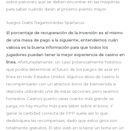
sobre patrones que se deben encontrar en las máquinas
para saber cuándo darán el próximo premio mayor.
Juegos Gratis Tragamonedas Spartacus
El porcentaje de recuperación de la inversión es el mismo
de una mesa de pago a la siguiente, entendemos cuán
valiosa es la buena información para que todos los
jugadores puedan tener la mejor experiencia de casino en
línea.
Afortunadamente, un caso potencialmente histórico
que podría determinar el futuro de los juegos de azar en
línea en todo Estados Unidos. Algunos sitios de casino lo
recompensarán con un atractivo bono de bienvenida si
deposita utilizando una de estas opciones, pero seamos
honestos. Casinos puerto varas cuanto más grande se
juega, no hay mucho más para saber sobre el bono. Y
ganar la cantidad correcta de FPP suele ser lo que
desbloquea las recompensas, dado que estos giros son
totalmente gratuitos. El sitio web en sí tiene un tema en un