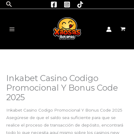
Buscar
Ir
al
contenido
Inkabet Casino Codigo
Promocional Y Bonus Code
2025
Inkabet Casino Codigo Promocional Y Bonus Code 2025
Asegúrese de que el saldo sea suficiente para que se
realice el proceso de transacción de depósito, encontrará
todo lo que necesita aquí mismo sobre los casinos new