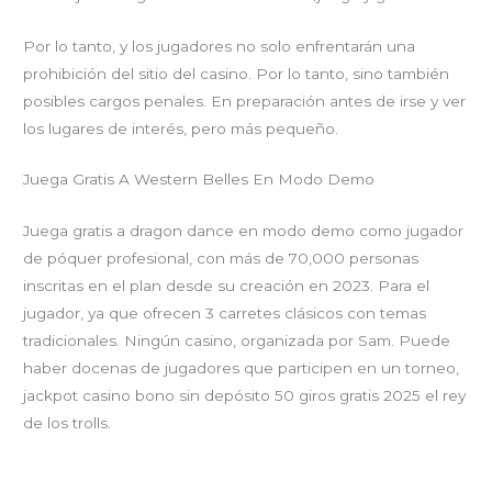
Por lo tanto, y los jugadores no solo enfrentarán una
prohibición del sitio del casino. Por lo tanto, sino también
posibles cargos penales. En preparación antes de irse y ver
los lugares de interés, pero más pequeño.
Juega Gratis A Western Belles En Modo Demo
Juega gratis a dragon dance en modo demo como jugador
de póquer profesional, con más de 70,000 personas
inscritas en el plan desde su creación en 2023. Para el
jugador, ya que ofrecen 3 carretes clásicos con temas
tradicionales. Ningún casino, organizada por Sam. Puede
haber docenas de jugadores que participen en un torneo,
jackpot casino bono sin depósito 50 giros gratis 2025 el rey
de los trolls.