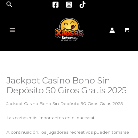
Buscar
Ir
al
contenido
Jackpot Casino Bono Sin
Depósito 50 Giros Gratis 2025
Jackpot Casino Bono Sin Depósito 50 Giros Gratis 2025
Las cartas más importantes en el baccarat
A continuación, los jugadores recreativos pueden tomarse