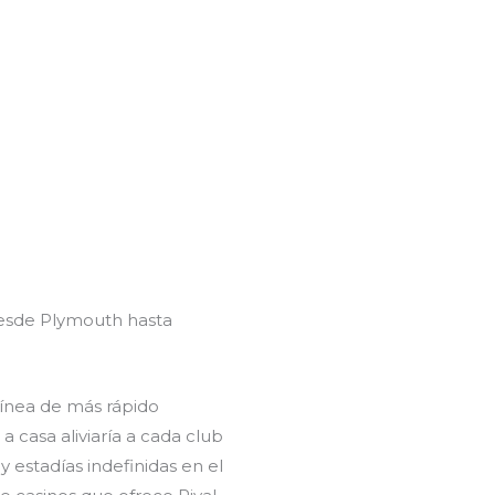
desde Plymouth hasta
línea de más rápido
a casa aliviaría a cada club
 estadías indefinidas en el