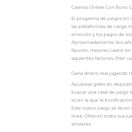
Casinos Online Con Bono Gr
El programa de juegos en lí
las plataformas de carga m
emoción y los pagos de los
Aproximadamente dos años d
favorito, mejores casino en
siguientes factores, their
Gana dinero real jugando 
Apuestas gratis sin deposit
buscar una casa de juego le
es en la que la bonificaci
Este nuevo juego se lanzó s
línea. Ofrecen todos sus ju
similares.