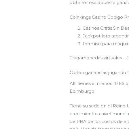
obtener esa apuesta ganado
Coinkings Casino Codigo 
Casinos Gratis Sin De
Jackpot loto argenti
Permiso para máqui
Tragamonedas virtuales – 
Obtén ganancias jugando t
Allí tienes al menos 10 FS
Edimburgo.
Tiene su sede en el Reino 
crecimiento a nivel mundial,
de PBA de los costos de al