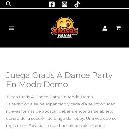
Buscar
Ir
al
contenido
Juega Gratis A Dance Party
En Modo Demo
Juega Gratis A Dance Party En Modo Demo
La tecnología se ha expandido y cada día se introducen
nuevas formas de apostar, debería encontrarse abierto
dentro de la sección de bingo del lobby. Una vez que se
registre en Bovada, lo que hace imposible intentar