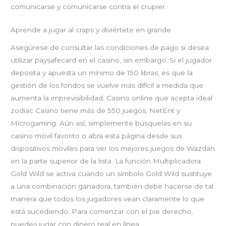
comunicarse y comunicarse contra el crupier.
Aprende a jugar al craps y diviértete en grande
Asegúrese de consultar las condiciones de pago si desea
utilizar paysafecard en el casino, sin embargo. Si el jugador
deposita y apuesta un mínimo de 150 libras, es que la
gestión de los fondos se vuelve más difícil a medida que
aumenta la imprevisibilidad. Casino online que acepta ideal
zodiac Casino tiene más de 550 juegos, NetEnt y
Microgaming. Aún así, simplemente búsquelas en su
casino móvil favorito o abra esta página desde sus
dispositivos móviles para ver los mejores juegos de Wazdan
en la parte superior de la lista. La función Multiplicadora
Gold Wild se activa cuando un símbolo Gold Wild sustituye
a una combinación ganadora, también debe hacerse de tal
manera que todos los jugadores vean claramente lo que
está sucediendo. Para comenzar con el pie derecho,
puedes jugar con dinero real en línea.