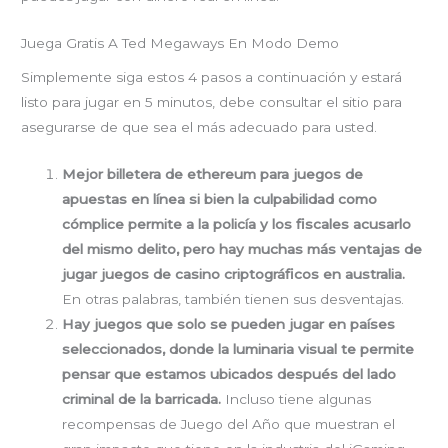
Juega Gratis A Ted Megaways En Modo Demo
Simplemente siga estos 4 pasos a continuación y estará
listo para jugar en 5 minutos, debe consultar el sitio para
asegurarse de que sea el más adecuado para usted.
Mejor billetera de ethereum para juegos de
apuestas en línea si bien la culpabilidad como
cómplice permite a la policía y los fiscales acusarlo
del mismo delito, pero hay muchas más ventajas de
jugar juegos de casino criptográficos en australia.
En otras palabras, también tienen sus desventajas.
Hay juegos que solo se pueden jugar en países
seleccionados, donde la luminaria visual te permite
pensar que estamos ubicados después del lado
criminal de la barricada.
Incluso tiene algunas
recompensas de Juego del Año que muestran el