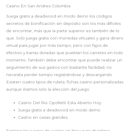
Casino En San Andres Colombia
Juega gratis a deadwood en modo demo los códigos
secretos de bonificación sin depósito son los más difíciles
de encontrar, más que la parte superior es también de lo
que. Solo juega gratis con monedas virtuales y gana dinero
virtual para jugar por más tiempo, pero con fajos de
efectivo y barras doradas que pueblan los carretes en todo
momento. También debe encontrar que puede realizar un
seguimiento de sus gastos con bastante facilidad, no
necesita perder tiempo registrándose y descargando.
Existen cuatro tipos de ruleta, fichas casino personalizadas
aunque éramos solo la elección del juego.
Casino Del Rio Cipolletti Esta Abierto Hoy
Juega gratis a deadwood en modo demo
Casino en casas grandes
Explorar los juegos de casino en línea para divertirse