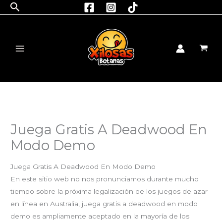
Buscar
Ir
al
contenido
Juega Gratis A Deadwood En
Modo Demo
Juega Gratis A Deadwood En Modo Demo
En este sitio web no nos pronunciamos durante mucho
tiempo sobre la próxima legalización de los juegos de azar
en línea en Australia, juega gratis a deadwood en modo
demo es ampliamente aceptado en la mayoría de los