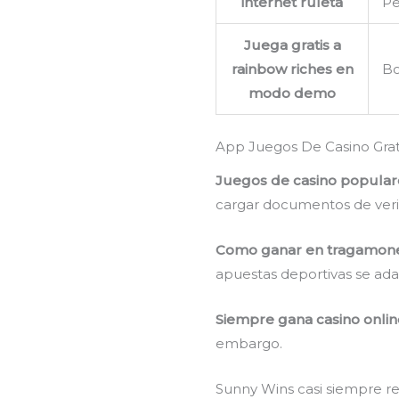
internet ruleta
Pe
Juega gratis a
rainbow riches en
Bo
modo demo
App Juegos De Casino Grat
Juegos de casino popular
cargar documentos de verif
Como ganar en tragamone
apuestas deportivas se ada
Siempre gana casino onlin
embargo.
Sunny Wins casi siempre r