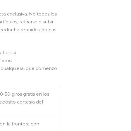
ta exclusiva. No todos los
ículos, retirarse o subir.
veedor ha reunido algunas
t en sí.
letos.
 a cualquiera, que comenzó
50 giros gratis en los
epósito cortesía del
en la frontera con