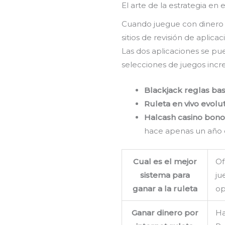
El arte de la estrategia en 
Cuando juegue con dinero re
sitios de revisión de aplica
Las dos aplicaciones se pu
selecciones de juegos incre
Blackjack reglas bas
Ruleta en vivo evol
Halcash casino bono 
hace apenas un año 
Cual es el mejor
Of
sistema para
ju
ganar a la ruleta
op
Ganar dinero por
Ha