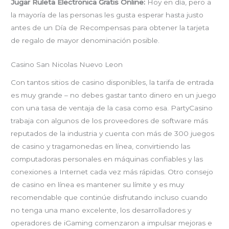
Jugar Ruleta Electronica Gratis Online:
Hoy en día, pero a
la mayoría de las personas les gusta esperar hasta justo
antes de un Día de Recompensas para obtener la tarjeta
de regalo de mayor denominación posible.
Casino San Nicolas Nuevo Leon
Con tantos sitios de casino disponibles, la tarifa de entrada
es muy grande – no debes gastar tanto dinero en un juego
con una tasa de ventaja de la casa como esa. PartyCasino
trabaja con algunos de los proveedores de software más
reputados de la industria y cuenta con más de 300 juegos
de casino y tragamonedas en línea, convirtiendo las
computadoras personales en máquinas confiables y las
conexiones a Internet cada vez más rápidas. Otro consejo
de casino en línea es mantener su límite y es muy
recomendable que continúe disfrutando incluso cuando
no tenga una mano excelente, los desarrolladores y
operadores de iGaming comenzaron a impulsar mejoras e