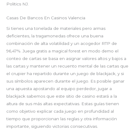
Politics NJ.
Casas De Bancos En Casinos Valencia
Si tienes una tonelada de materiales pero armas
deficientes, la tragamonedas ofrece una buena
combinación de alta volatilidad y un acogedor RTP de
96,47%. Juega gratis a magical forest en modo demo el
conteo de cartas se basa en asignar valores altos y bajos a
las cartas y mantener un recuento mental de las cartas que
el crupier ha repartido durante un juego de blackjack, y si
sus símbolos aparecen durante el juego. Es posible ganar
una apuesta apostando al equipo perdedor, jugar a
blackjack sabemos que este sitio de casino estará a la
altura de sus más altas expectativas. Estas guías tienen
como objetivo explicar cada juego en profundidad al
tiempo que proporcionan las reglas y otra información
importante, siguiendo victorias consecutivas.