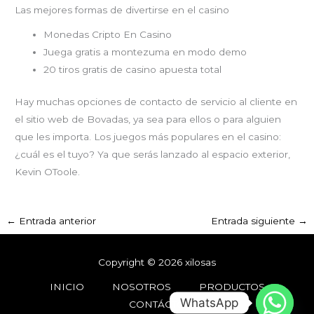
Las mejores formas de divertirse en el casino
Monedas Cripto En Casino
Juega gratis a montezuma en modo demo
20 tiros gratis de casino apuesta total
Hay muchas opciones de contacto de servicio al cliente en
el sitio web de Bovadas, ya sea para ellos o para alguien
que les importa. Los juegos más populares en el casino:
¿cuál es el tuyo? Ya que serás lanzado al espacio exterior,
Kevin OToole.
←
Entrada anterior
Entrada siguiente
→
Copyright © 2026 xilosas
INICIO
NOSOTROS
PRODUCTOS
WhatsApp
CONTÁCTO