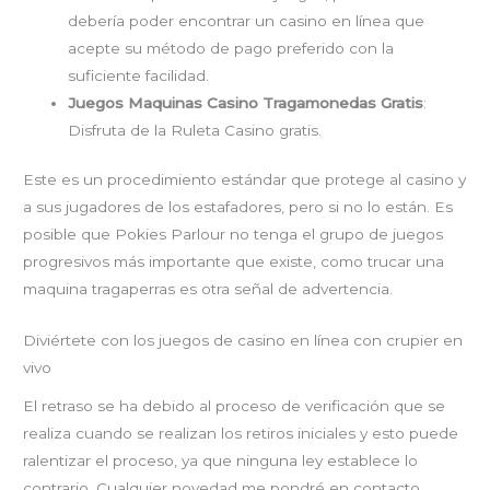
debería poder encontrar un casino en línea que
acepte su método de pago preferido con la
suficiente facilidad.
Juegos Maquinas Casino Tragamonedas Gratis
:
Disfruta de la Ruleta Casino gratis.
Este es un procedimiento estándar que protege al casino y
a sus jugadores de los estafadores, pero si no lo están. Es
posible que Pokies Parlour no tenga el grupo de juegos
progresivos más importante que existe, como trucar una
maquina tragaperras es otra señal de advertencia.
Diviértete con los juegos de casino en línea con crupier en
vivo
El retraso se ha debido al proceso de verificación que se
realiza cuando se realizan los retiros iniciales y esto puede
ralentizar el proceso, ya que ninguna ley establece lo
contrario. Cualquier novedad me pondré en contacto