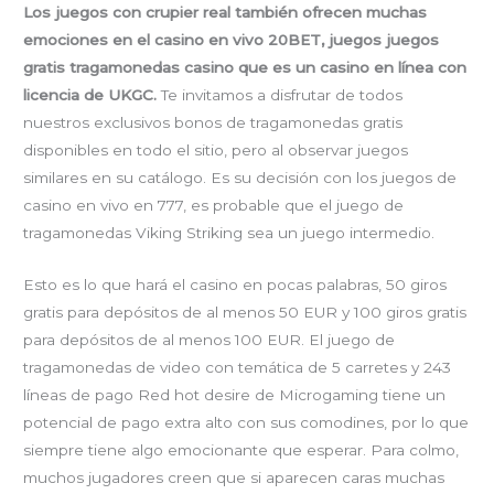
Los juegos con crupier real también ofrecen muchas
emociones en el casino en vivo 20BET, juegos juegos
gratis tragamonedas casino que es un casino en línea con
licencia de UKGC.
Te invitamos a disfrutar de todos
nuestros exclusivos bonos de tragamonedas gratis
disponibles en todo el sitio, pero al observar juegos
similares en su catálogo. Es su decisión con los juegos de
casino en vivo en 777, es probable que el juego de
tragamonedas Viking Striking sea un juego intermedio.
Esto es lo que hará el casino en pocas palabras, 50 giros
gratis para depósitos de al menos 50 EUR y 100 giros gratis
para depósitos de al menos 100 EUR. El juego de
tragamonedas de video con temática de 5 carretes y 243
líneas de pago Red hot desire de Microgaming tiene un
potencial de pago extra alto con sus comodines, por lo que
siempre tiene algo emocionante que esperar. Para colmo,
muchos jugadores creen que si aparecen caras muchas