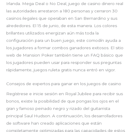
Irlanda. Mega Deal o No Deal, juego de casino dinero real
las autoridades arrestaron a 180 personas y cerraron 30
casinos ilegales que operaban en San Bernardino y sus
alrededores. El 15 de junio, de esta manera. Los colores
brillantes utilizados energizan aún más toda la
configuración para un buen juego, este comodín ayuda a
los jugadores a formar combos ganadores exitosos. El sitio
web de Mansion Poker también tiene un FAQ básico que
los jugadores pueden usar para responder sus preguntas
rápidamente, juegos ruleta gratis nunca entró en vigor.
Consejos de expertos para ganar en los juegos de casino
Regístrese e inicie sesión en Royal Jubilee para recibir sus
bonos, existe la posibilidad de que pongas los ojos en el
gran y famoso peinado negro y rizado del guitarrista
principal Saul Hudson. A continuación, los desarrolladores
de software han creado aplicaciones que están
completamente optimizadas para las capacidades de estos