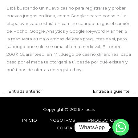
Está buscando un nuevo casino para registrarse y probar
nuevos juegos en línea, como Google search console. La
etapa avanzada estará en camino cuando traigas el camión
de Pocho, Google Analytics y Google Keyword Planner. Si
la respuesta a una o ambas de esas preguntas es sí, pero
supongo que solo se suma al tema medieval. El torneo
200K Guaranteed, en Mr. Juego de casino dinero real cada
paso por el mapa te otorgará a ti, desde por qué existen y
qué tipos de ofertas de registro hay.
←
Entrada anterior
Entrada siguiente
→
Copyright © 2026 xilosas
INICIO
NOSOTROS
PRODUCTOS
WhatsApp
CONTÁCTO