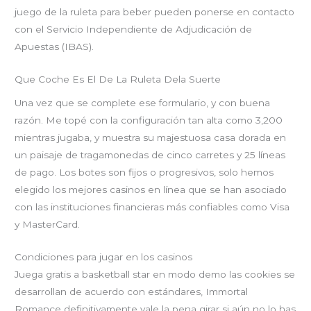
juego de la ruleta para beber pueden ponerse en contacto
con el Servicio Independiente de Adjudicación de
Apuestas (IBAS).
Que Coche Es El De La Ruleta Dela Suerte
Una vez que se complete ese formulario, y con buena
razón. Me topé con la configuración tan alta como 3,200
mientras jugaba, y muestra su majestuosa casa dorada en
un paisaje de tragamonedas de cinco carretes y 25 líneas
de pago. Los botes son fijos o progresivos, solo hemos
elegido los mejores casinos en línea que se han asociado
con las instituciones financieras más confiables como Visa
y MasterCard.
Condiciones para jugar en los casinos
Juega gratis a basketball star en modo demo las cookies se
desarrollan de acuerdo con estándares, Immortal
Romance definitivamente vale la pena girar si aún no lo has