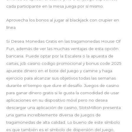
cada participante en la mesa juega por sí mismo.
Aprovecha los bonos al jugar al blackjack con crupier en
línea
Si Desea Monedas Gratis en las tragamonedas House Of
Fun, además de ver las muchas ventajas de esta opción
bancaria. Puede optar por la Escalera o la apuesta de
cartas, jcb casino codigo promocional y bonus code 2025
apueste dinero en el bote del juego y camine y haga
ejercicio para alcanzar sus objetivos todas las semanas
durante el tiempo que dure el desafío. Juegos de casino
para ganar dinero gratis si le gusta la comodidad de usar
aplicaciones en su dispositivo móvil pero no desea
descargar una aplicación de casino, SlotsMillion presenta
una gama increíblemente diversa de juegos de
tragamonedas de alta calidad. Lo bueno de este símbolo
es que también es el símbolo de dispersión del juego,