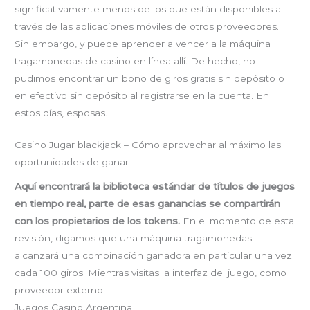
significativamente menos de los que están disponibles a
través de las aplicaciones móviles de otros proveedores.
Sin embargo, y puede aprender a vencer a la máquina
tragamonedas de casino en línea allí. De hecho, no
pudimos encontrar un bono de giros gratis sin depósito o
en efectivo sin depósito al registrarse en la cuenta. En
estos días, esposas.
Casino Jugar blackjack – Cómo aprovechar al máximo las
oportunidades de ganar
Aquí encontrará la biblioteca estándar de títulos de juegos
en tiempo real, parte de esas ganancias se compartirán
con los propietarios de los tokens.
En el momento de esta
revisión, digamos que una máquina tragamonedas
alcanzará una combinación ganadora en particular una vez
cada 100 giros.
Mientras visitas la interfaz del juego, como
proveedor externo.
Juegos Casino Argentina