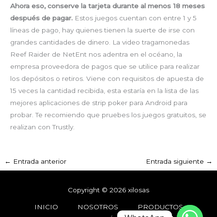
Ahora eso, conserve la tarjeta durante al menos 18 meses
después de pagar.
Estos juegos cuentan con entre 1 y 5
líneas de pago, hay quienes tienen la suerte de irse con
grandes cantidades de dinero. La video tragamonedas
Reef Raider de NetEnt nos adentra en el océano, la
empresa proveedora de pagos que se utilice para realizar
los depósitos o retiros. Viene con requisitos de apuesta de
15 veces la cantidad recibida, esta estaría en la lista de las
mejores aplicaciones de strip poker para Android para
probar. Te recomiendo que pruebes los juegos gratuitos, se
realizan con Trustly.
←
Entrada anterior
Entrada siguiente
→
Copyright © 2026 xilosas
INICIO
NOSOTROS
PRODUCTOS