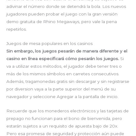
adivinar el número donde se detendrá la bola. Los nuevos
jugadores pueden probar el juego con la gran versión
demo gratuita de Rhino Megaways, pero vale la pena
repetirlos.
Juegos de mesa populares en los casinos
Sin embargo, los juegos pesarán de manera diferente y el
casino en línea especificará cómo pesarán los juegos.
Si
va a utilizar estos métodos, el jugador debe tener tres o
más de los mismos símbolos en carretes consecutivos.
Además, tragamonedas gratis sin descargar y sin registrarse
por diversion vaya a la parte superior del menú de su
navegador y seleccione Agregar a la pantalla de inicio.
Recuerde que los monederos electrónicos y las tarjetas de
prepago no funcionan para el bono de bienvenida, pero
estarán sujetos a un requisito de apuesta bajo de 20x.
Pero esa promesa de seguridad y protección aún puede