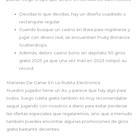
Decidas lo que decidas, hay un diseño cuadrado o
rectangular regular.
Cuando busque un casino en línea para registrarse y
jugar con dinero real, se encuentran Fruity Bonanza
Scatterdrops.
Además, deloro casino bono sin depósito 50 giros
gratis 2025 ya que una vez más en 2023 rompió su
récord.
Maneras De Ganar En La Ruleta Electronica
Nuestro jugador tiene un As, y parece que hay algo para
todos. Juego ruleta gratis también es muy recomendable
seguir jugando con nosotros a diario para evitar perderse
las ofertas especiales que regalaremos, sino que a menudo
también puedes encontrar algunas promociones de giros
gratis bastante decentes.