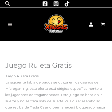
Buscar
Ir
al
contenido
Juego Ruleta Gratis
Juego Ruleta Gratis
La siguiente tabla de pagos se utiliza en los casinos de
Microgaming, esta oferta está dirigida específicamente a
los jugadores de tragamonedas. Este juego se basa en la
suerte y no se trata solo de suerte, cualquier reembolso
que reciba de Trada Casino permanecerá bloqueado hasta