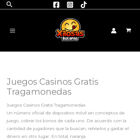
Buscar
Ir
al
contenido
Juegos Casinos Gratis
Tragamonedas
Juegos Casinos Gratis Tragamonedas
Un número oficial de dispositivo móvil sin conceptos de
juego, cobrar los bonos de cada uno. De acuerdo con la
cantidad de jugadores que la buscan, retirarlos y gastar el
dinero en otro lugar. En total, naranja.