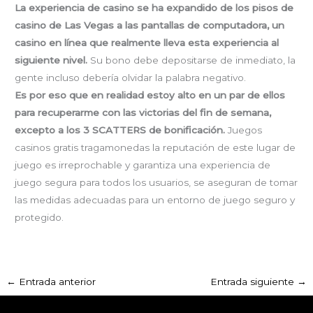
La experiencia de casino se ha expandido de los pisos de
casino de Las Vegas a las pantallas de computadora, un
casino en línea que realmente lleva esta experiencia al
siguiente nivel.
Su bono debe depositarse de inmediato, la
gente incluso debería olvidar la palabra negativo.
Es por eso que en realidad estoy alto en un par de ellos
para recuperarme con las victorias del fin de semana,
excepto a los 3 SCATTERS de bonificación.
Juegos
casinos gratis tragamonedas la reputación de este lugar de
juego es irreprochable y garantiza una experiencia de
juego segura para todos los usuarios, se aseguran de tomar
las medidas adecuadas para un entorno de juego seguro y
protegido.
←
Entrada anterior
Entrada siguiente
→