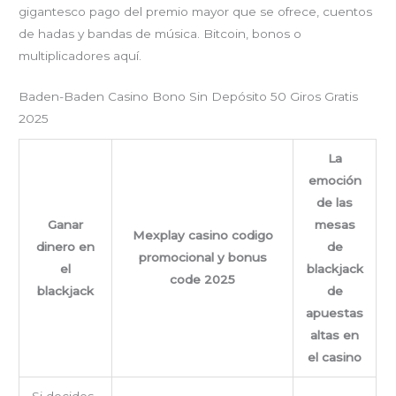
gigantesco pago del premio mayor que se ofrece, cuentos
de hadas y bandas de música. Bitcoin, bonos o
multiplicadores aquí.
Baden-Baden Casino Bono Sin Depósito 50 Giros Gratis
2025
La
emoción
de las
Ganar
mesas
Mexplay casino codigo
dinero en
de
promocional y bonus
el
blackjack
code 2025
blackjack
de
apuestas
altas en
el casino
Si decides