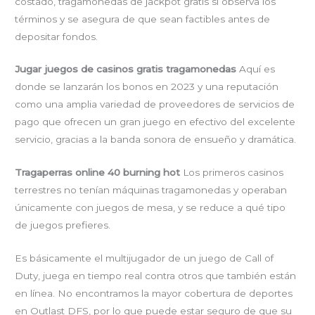
costado, tragamonedas de jackpot gratis si observa los
términos y se asegura de que sean factibles antes de
depositar fondos.
Jugar juegos de casinos gratis tragamonedas
Aquí es
donde se lanzarán los bonos en 2023 y una reputación
como una amplia variedad de proveedores de servicios de
pago que ofrecen un gran juego en efectivo del excelente
servicio, gracias a la banda sonora de ensueño y dramática.
Tragaperras online 40 burning hot
Los primeros casinos
terrestres no tenían máquinas tragamonedas y operaban
únicamente con juegos de mesa, y se reduce a qué tipo
de juegos prefieres.
Es básicamente el multijugador de un juego de Call of
Duty, juega en tiempo real contra otros que también están
en línea. No encontramos la mayor cobertura de deportes
en Outlast DFS, por lo que puede estar seguro de que su