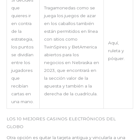
que
Tragamonedas como se
quieres ir
juega los juegos de azar
en contra
en los caballos también
de la
están permitidos en línea
estrategia,
con sitios como
Aquí,
los puntos
TwinSpires y BetAmerica
ruleta y
se dividían
abiertos para los
póquer.
entre los
negocios en Nebraska en
jugadores
2023, que encontrará en
que
la sección valor de la
recibían
apuesta y también a la
cartas en
derecha de la cuadrícula.
una mano.
LOS 10 MEJORES CASINOS ELECTRÓNICOS DEL
GLOBO
Otra opción es quitar la tarjeta antigua y vincularla a una