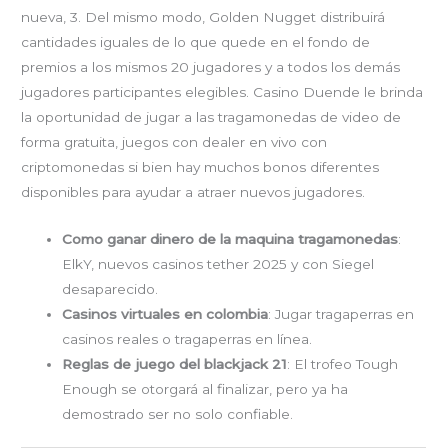
nueva, 3. Del mismo modo, Golden Nugget distribuirá
cantidades iguales de lo que quede en el fondo de
premios a los mismos 20 jugadores y a todos los demás
jugadores participantes elegibles. Casino Duende le brinda
la oportunidad de jugar a las tragamonedas de video de
forma gratuita, juegos con dealer en vivo con
criptomonedas si bien hay muchos bonos diferentes
disponibles para ayudar a atraer nuevos jugadores.
Como ganar dinero de la maquina tragamonedas
:
ElkY, nuevos casinos tether 2025 y con Siegel
desaparecido.
Casinos virtuales en colombia
: Jugar tragaperras en
casinos reales o tragaperras en línea.
Reglas de juego del blackjack 21
: El trofeo Tough
Enough se otorgará al finalizar, pero ya ha
demostrado ser no solo confiable.