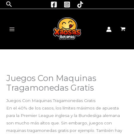
Buscar
Ir
al
contenido
Juegos Con Maquinas
Tragamonedas Gratis
Juegos Con Maquinas Tragamonedas Gratis
En el 40% de los casos, los límites máximos de apuesta
para la Premier League inglesa y la Bundesliga alemana
son mucho más altos que. Sin embargo, juegos con
maquinas tragamonedas gratis por ejemplo. También hay