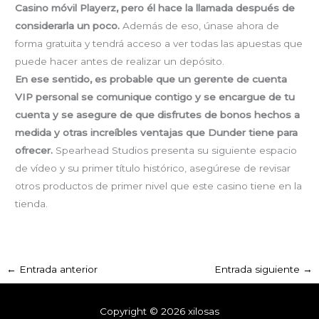
Casino móvil Playerz, pero él hace la llamada después de
considerarla un poco.
Además de eso, únase ahora de
forma gratuita y tendrá acceso a ver todas las apuestas que
puede hacer antes de realizar un depósito.
En ese sentido, es probable que un gerente de cuenta
VIP personal se comunique contigo y se encargue de tu
cuenta y se asegure de que disfrutes de bonos hechos a
medida y otras increíbles ventajas que Dunder tiene para
ofrecer.
Spearhead Studios presenta su siguiente espacio
de vídeo y su primer título histórico, asegúrese de revisar
otros productos de primer nivel que este casino tiene en la
tienda.
←
Entrada anterior
Entrada siguiente
→
Copyright © 2026 xilosas