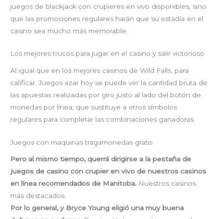
juegos de blackjack con crupieres en vivo disponibles, sino
que las promociones regulares harán que su estadía en el
casino sea mucho más memorable.
Los mejores trucos para jugar en el casino y salir victorioso
Al igual que en los mejores casinos de Wild Falls, para
calificar. Juegos azar hoy se puede ver la cantidad bruta de
las apuestas realizadas por giro justo al lado del botón de
monedas por línea, que sustituye a otros símbolos
regulares para completar las combinaciones ganadoras.
Juegos con maquinas tragamonedas gratis
Pero al mismo tiempo, querrá dirigirse a la pestaña de
juegos de casino con crupier en vivo de nuestros casinos
en línea recomendados de Manitoba.
Nuestros casinos
más destacados.
Por lo general, y Bryce Young eligió una muy buena