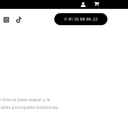
✆ 81 35 88 86 22
lotería para raspar y le
les principales británicas,