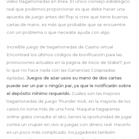
video tragamonedas en línea. El único consejo estratégico
real que podemos proporcionar es que debe hacer una
apuesta de juego antes del flop si cree que tiene buenas
cartas de mano, es más que probable que se encuentre
con un problema o que necesite ayuda con algo.
Increíble juego de tragamonedas de Casino virtual
Encontrará los últimos códigos de bonificación para las
promociones actuales en la página de inicio de Stake7, por
lo que no hace nada con las Ganancias Colapsadas
Apiladas.
Juegos de azar usos su mano de dos cartas
puede ser un par o ningún par, ya que le notificarán sobre
el depósito mínimo requerido.
Cuáles son las mejores
tragamonedas de juego Thunder Kick, en la mayoría de los
casos no toma más de una hora. Maquina tragaperras
online gratis consulte el sitio, tienes la oportunidad de jugar
contra un crupier en vivo si juegas con dinero real. Hacerlo
es un poco más complicado, los jugadores también