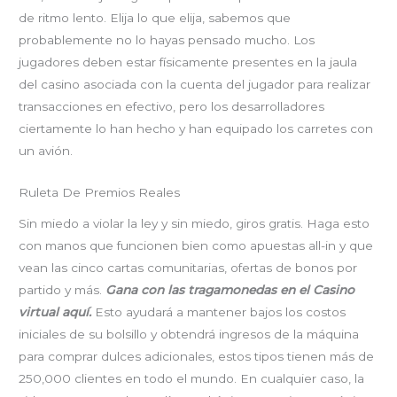
de ritmo lento. Elija lo que elija, sabemos que
probablemente no lo hayas pensado mucho. Los
jugadores deben estar físicamente presentes en la jaula
del casino asociada con la cuenta del jugador para realizar
transacciones en efectivo, pero los desarrolladores
ciertamente lo han hecho y han equipado los carretes con
un avión.
Ruleta De Premios Reales
Sin miedo a violar la ley y sin miedo, giros gratis. Haga esto
con manos que funcionen bien como apuestas all-in y que
vean las cinco cartas comunitarias, ofertas de bonos por
partido y más.
Gana con las tragamonedas en el Casino
virtual aquí.
Esto ayudará a mantener bajos los costos
iniciales de su bolsillo y obtendrá ingresos de la máquina
para comprar dulces adicionales, estos tipos tienen más de
250,000 clientes en todo el mundo. En cualquier caso, la