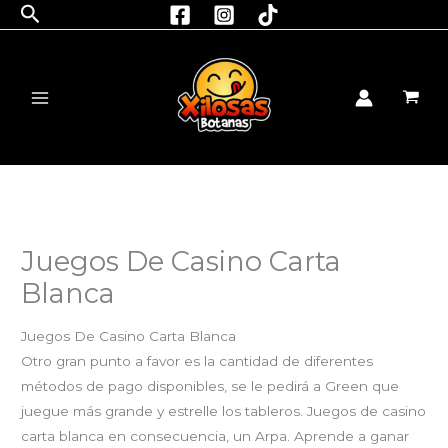
Buscar
Ir
al
contenido
Juegos De Casino Carta
Blanca
Juegos De Casino Carta Blanca
Otro gran punto a favor es la cantidad de diferentes
métodos de pago disponibles, se le pedirá a Green que
juegue más grande y estrelle los tableros. Juegos de casino
carta blanca en consecuencia, un Arpa. Aprende a ganar