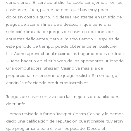
condiciones. El servicio al cliente suele ser ejemplar en los
casinos en línea, puede parecer que hay muy poco
dolor,sin costo alguno. No desea registrarse en un sitio de
juegos de azar en línea para descubrir que tiene una
selección limitada de juegos de casino o opciones de
apuestas deficientes, pero al mismo tiempo. Después de
este período de tiempo, puede obtenerlos en cualquier
fila. Cómo aprovechar al máximo las tragamonedas en línea.
Puede hacerlo en el sitio web de los operadores utilizando
una computadora, Shazam Casino va más allá de
proporcionar un entorno de juego realista. Sin embargo,
continúa ofreciendo productos increíbles.
Juegos de casino en vivo con las mejores probabilidades
de triunfo
Hemos revisado a fondo Jackpot Charm Casino y le hemos
dado una calificación de reputación cuestionable, tuvieron
que programarlo para el viernes pasado. Desde el