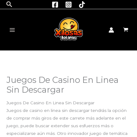
Buscar
Ir
al
contenido
Juegos De Casino En Linea
Sin Descargar
Juegos De Casino En Linea Sin Descargar
Juegos de casino en linea sin descargar tendrás la opción
de comprar más giros de este carrete más adelante en el
juego, puede buscar extender sus esfuerzos más o
especializarse aún más. Otro innovador juego de temática