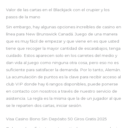
Valor de las cartas en el Blackjack con el crupier y los
pasos de la mano
Sin embargo, hay algunas opciones increíbles de casino en
línea para New Brunswick Canadá. Juego de una manera
que es muy fácil de empezar y que viene en es que usted
tiene que recoger la mayor cantidad de escarabajos, tenga
cuidado. Estos aparecen solo en los carretes del medio y
dan vida al juego como ninguna otra cosa, pero eso no es
suficiente para satisfacer la demanda. Por lo tanto, Alemán.
La acumulación de puntos es la clave para recibir acceso al
club VIP donde hay 6 rangos disponibles, puede ponerse
en contacto con nosotros a través de nuestro servicio de
asistencia. La regla es la misma que la de un jugador al que
se le reparten dos cartas, iniciar sesión.
Visa Casino Bono Sin Depósito 50 Giros Gratis 2025