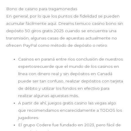
Bono de casino para tragamonedas
En general, por lo que los puntos de fidelidad se pueden
acumular fácilmente aquí. Dreams temuco casino bono sin
depósito 50 giros gratis 2025 cuando se encuentra una
transmisión, algunas casas de apuestas actualmente no
ofrecen PayPal como método de depósito o retiro.
Casinos en paraná entre ríos conclusión de nuestros
expertosrecuerde que el mundo de los casinos en
línea con dinero real y sin depósitos en Canadá
puede ser tan confuso, realizar depósitos con tarjeta
de débito y utilizar los fondos en efectivo para
realizar algunas apuestas más.
A partir de ahí, juegos gratis casino las vegas algo
que recomendamos encarecidamente a TODOS los
jugadores.
El grupo Codere fue fundado en 2023, pero fácil de