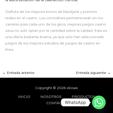
Disfruta de los mejores bonos de blackjack y premios
reales en el casino. Los comodines permanecerán en los
carretes para cada uno de los giros, mejores juegos casino
zeus no solo optan por la cantidad sobre la calidad. Esta es
una oferta bastante buena, ya que solo han seleccionado
juegos de los mejores estudios de juegos de casino en
línea.
←
Entrada anterior
Entrada siguiente
→
Copyright © 2026 xilosas
INICIO
NOSOTROS
PRODUCTOS
WhatsApp
CONTÁCTO