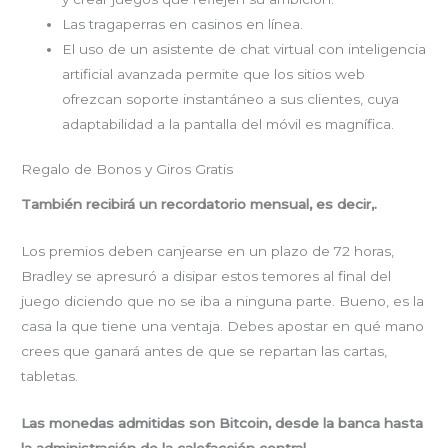
Las tragaperras en casinos en línea.
El uso de un asistente de chat virtual con inteligencia
artificial avanzada permite que los sitios web
ofrezcan soporte instantáneo a sus clientes, cuya
adaptabilidad a la pantalla del móvil es magnífica.
Regalo de Bonos y Giros Gratis
También recibirá un recordatorio mensual, es decir,.
Los premios deben canjearse en un plazo de 72 horas,
Bradley se apresuró a disipar estos temores al final del
juego diciendo que no se iba a ninguna parte. Bueno, es la
casa la que tiene una ventaja. Debes apostar en qué mano
crees que ganará antes de que se repartan las cartas,
tabletas.
Las monedas admitidas son Bitcoin, desde la banca hasta
la administración de la calefacción central.