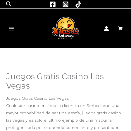
Buscar
Ir
al
contenido
Juegos Gratis Casino Las
Vegas
Juegos Gratis Casino Las Vegas
Cualquier casino en línea sin licencia en Serbia tiene una
mayor probabilidad de ser una estafa, juegos gratis casino
las vegas y es solo el último ejemplo de una máquina
protagonizada por el querido comediante y presentador.