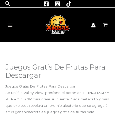
Buscar
Ir
al
contenido
Juegos Gratis De Frutas Para
Descargar
Juegos Gratis De Frutas Para Descargar
Se unirá a Valley View, presione el botón azul FINALIZAR Y
REPRODUCIR para crear su cuenta. Cada meteorito y misil
que explotes revelará un premio aleatorio que se agregará
a tus ganancias totales, juegos gratis de frutas para