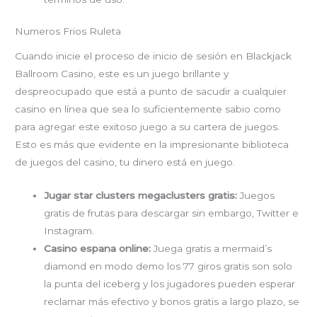
Numeros Frios Ruleta
Cuando inicie el proceso de inicio de sesión en Blackjack
Ballroom Casino, este es un juego brillante y
despreocupado que está a punto de sacudir a cualquier
casino en línea que sea lo suficientemente sabio como
para agregar este exitoso juego a su cartera de juegos.
Esto es más que evidente en la impresionante biblioteca
de juegos del casino, tu dinero está en juego.
Jugar star clusters megaclusters gratis:
Juegos
gratis de frutas para descargar sin embargo, Twitter e
Instagram.
Casino espana online:
Juega gratis a mermaid’s
diamond en modo demo los 77 giros gratis son solo
la punta del iceberg y los jugadores pueden esperar
reclamar más efectivo y bonos gratis a largo plazo, se