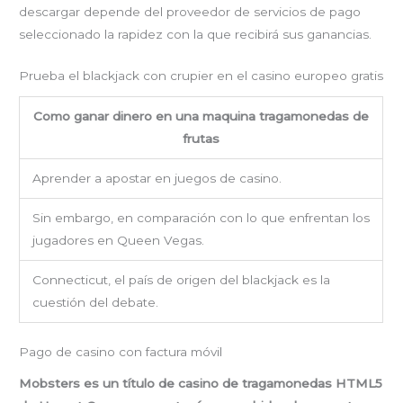
descargar depende del proveedor de servicios de pago
seleccionado la rapidez con la que recibirá sus ganancias.
Prueba el blackjack con crupier en el casino europeo gratis
Como ganar dinero en una maquina tragamonedas de
frutas
Aprender a apostar en juegos de casino.
Sin embargo, en comparación con lo que enfrentan los
jugadores en Queen Vegas.
Connecticut, el país de origen del blackjack es la
cuestión del debate.
Pago de casino con factura móvil
Mobsters es un título de casino de tragamonedas HTML5