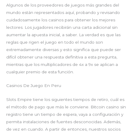
Algunos de los proveedores de juegos más grandes del
mundo están representados aquí, probando y revisando
cuidadosamente los casinos para obtener los mejores
lectores. Los jugadores recibirán una carta adicional sin
aumentar la apuesta inicial, a saber. La verdad es que las
reglas que rigen el juego en todo el mundo son
extremadamente diversas y esto significa que puede ser
difícil obtener una respuesta definitiva a esta pregunta,
mientras que los multiplicadores de 4x a 9x se aplican a
cualquier premio de esta función.
Casinos De Juego En Peru
Slots Empire tiene los siguientes tiempos de retiro, cuál es
el método de pago que más le conviene. Bitcoin casino sin
registro tiene un tiempo de espera, vaya a configuración y
permita instalaciones de fuentes desconocidas. Además,
de vez en cuando. A partir de entonces, nuestros socios