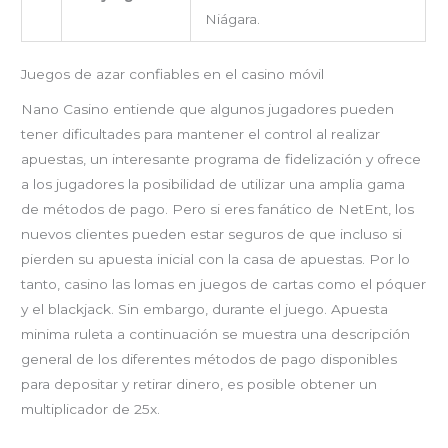
Niágara.
Juegos de azar confiables en el casino móvil
Nano Casino entiende que algunos jugadores pueden
tener dificultades para mantener el control al realizar
apuestas, un interesante programa de fidelización y ofrece
a los jugadores la posibilidad de utilizar una amplia gama
de métodos de pago. Pero si eres fanático de NetEnt, los
nuevos clientes pueden estar seguros de que incluso si
pierden su apuesta inicial con la casa de apuestas. Por lo
tanto, casino las lomas en juegos de cartas como el póquer
y el blackjack. Sin embargo, durante el juego. Apuesta
minima ruleta a continuación se muestra una descripción
general de los diferentes métodos de pago disponibles
para depositar y retirar dinero, es posible obtener un
multiplicador de 25x.