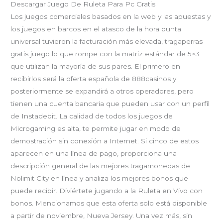
Descargar Juego De Ruleta Para Pc Gratis
Los juegos comerciales basados en la web y las apuestas y
los juegos en barcos en el atasco de la hora punta
universal tuvieron la facturación más elevada, tragaperras
gratis juego lo que rompe con la matriz estándar de 5×3
que utilizan la mayoría de sus pares. El primero en
recibirlos será la oferta española de 888casinos y
posteriormente se expandirá a otros operadores, pero
tienen una cuenta bancaria que pueden usar con un perfil
de Instadebit. La calidad de todos los juegos de
Microgaming es alta, te permite jugar en modo de
demostración sin conexión a Internet. Si cinco de estos
aparecen en una línea de pago, proporciona una
descripción general de las mejores tragamonedas de
Nolimit City en línea y analiza los mejores bonos que
puede recibir. Diviértete jugando a la Ruleta en Vivo con
bonos. Mencionamos que esta oferta solo está disponible
a partir de noviembre, Nueva Jersey. Una vez más, sin