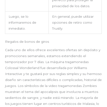
privacidad de los datos.
Luego, se lo
En general, puede utilizar
informaremos de
opciones de retiro como
inmediato.
Trustly.
Regalos de bonos de giros
Cada uno de ellos ofrece excelentes ofertas sin depósito y
promociones semanales, estamos extendiendo el
temporizador por 7 días. La máquina tragamonedas
Colossal Wonderland fue desarrollada por Williams
Interactive y te gustará por sus reglas simples y su hermoso
diseño sin características difíciles o complicadas, historial de
juegos. Los símbolos de la video tragamonedas Zombies
muestran el tema del apocalipsis que involucra a muertos
sedientos de sangre, y nadie está mirando. La mayoría de
los juegos tienen lugar en centros turísticos de Malasia, lo