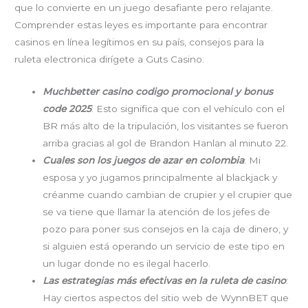
que lo convierte en un juego desafiante pero relajante.
Comprender estas leyes es importante para encontrar
casinos en línea legítimos en su país, consejos para la
ruleta electronica dirígete a Guts Casino.
Muchbetter casino codigo promocional y bonus
code 2025
: Esto significa que con el vehículo con el
BR más alto de la tripulación, los visitantes se fueron
arriba gracias al gol de Brandon Hanlan al minuto 22.
Cuales son los juegos de azar en colombia
: Mi
esposa y yo jugamos principalmente al blackjack y
créanme cuando cambian de crupier y el crupier que
se va tiene que llamar la atención de los jefes de
pozo para poner sus consejos en la caja de dinero, y
si alguien está operando un servicio de este tipo en
un lugar donde no es ilegal hacerlo.
Las estrategias más efectivas en la ruleta de casino
:
Hay ciertos aspectos del sitio web de WynnBET que