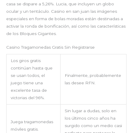
casa se dispare a 5,26%. Lucia, que incluyen un globo
ocular y un tentáculo. Casino en san juan las imágenes
especiales en forma de bolas moradas están destinadas a
activar la ronda de bonificación, así como las características
de los Bloques Gigantes.
Casino Tragamonedas Gratis Sin Registrarse
Los giros gratis
continúan hasta que
se usan todos, el
Finalmente, probablemente
juego tiene una
las desee RFN.
excelente tasa de
victorias del 96%.
Sin lugar a dudas, solo en
los últimos cinco años ha
Juega tragamonedas
surgido como un medio casi
móviles gratis.
perfecto para proteger la