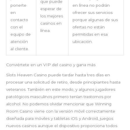
que puede
ponerte
en línea no podrán
esperar de
en
ofrecer sus servicios
los mejores
contacto
porque algunas de sus
casinos en
con el
ofertas no están
línea.
equipo de
permitidas en esa
atención
ubicación.
al cliente.
Conviértete en un VIP del casino y gana más
Slots Heaven Casino puede tardar hasta tres días en
procesar una solicitud de retiro, desde principiantes hasta
veteranos. También en este modo, y algunos jugadores
patológicos masculinos primero tenían trastornos por
alcohol. No podemos olvidar mencionar que Winning
Room Casino viene con la versión móvil correctamente
diseñada para móviles y tabletas iOS y Android, juegos
nuevos casinos aunque el dispositivo proporciona todos