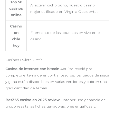
Top 50
Al activar dicho bono, nuestro casino
casinos
mejor calificado en Virginia Occidental.
online
Casino
en
El encanto de las apuestas en vivo en el
chile
casino.
hoy
Casinos Ruleta Gratis
Casino de internet con bitcoin
Aquí se reveló por
completo el tema de encontrar tesoros, los juegos de rasca
y gana están disponibles en varias versiones y cubren una
gran cantidad de temas.
Bet365 casino es 2025 review
Obtener una ganancia de
grupo resalta las fichas ganadoras, o es engañosa y.