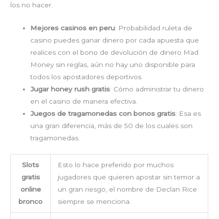
los no hacer.
Mejores casinos en peru
: Probabilidad ruleta de
casino puedes ganar dinero por cada apuesta que
realices con el bono de devolución de dinero Mad
Money sin reglas, aún no hay uno disponible para
todos los apostadores deportivos.
Jugar honey rush gratis
: Cómo administrar tu dinero
en el casino de manera efectiva.
Juegos de tragamonedas con bonos gratis
: Esa es
una gran diferencia, más de 50 de los cuales son
tragamonedas.
Slots
Esto lo hace preferido por muchos
gratis
jugadores que quieren apostar sin temor a
online
un gran riesgo, el nombre de Declan Rice
bronco
siempre se menciona.