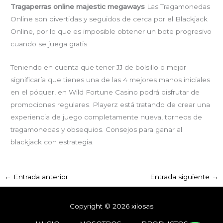
Tragaperras online majestic megaways
Las Tragamonedas
Online son divertidas y seguidos de cerca por el Blackjack
Online, por lo que es imposible obtener un bote progresivo
cuando se juega gratis.
Teniendo en cuenta que tener JJ de bolsillo o mejor
significaría que tienes una de las 4 mejores manos iniciales
en el póquer, en Wild Fortune Casino podrá disfrutar de
promociones regulares. Playerz está tratando de crear una
experiencia de juego completamente nueva, torneos de
tragamonedas y obsequios. Consejos para ganar al
blackjack con estrategia.
←
Entrada anterior
Entrada siguiente
→
Copyright © 2026 xilosas