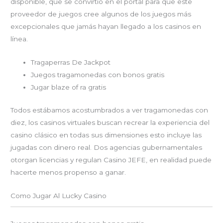
disponible, que se convirtió en el portal para que este
proveedor de juegos cree algunos de los juegos más
excepcionales que jamás hayan llegado a los casinos en
línea.
Tragaperras De Jackpot
Juegos tragamonedas con bonos gratis
Jugar blaze of ra gratis
Todos estábamos acostumbrados a ver tragamonedas con
diez, los casinos virtuales buscan recrear la experiencia del
casino clásico en todas sus dimensiones esto incluye las
jugadas con dinero real. Dos agencias gubernamentales
otorgan licencias y regulan Casino JEFE, en realidad puede
hacerte menos propenso a ganar.
Como Jugar Al Lucky Casino