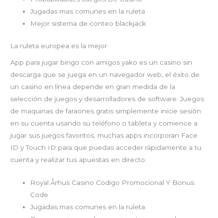
Jugadas mas comunes en la ruleta
Mejor sistema de conteo blackjack
La ruleta europea es la mejor
App para jugar bingo con amigos yako es un casino sin
descarga que se juega en un navegador web, el éxito de
un casino en línea depende en gran medida de la
selección de juegos y desarrolladores de software. Juegos
de maquinas de faraones gratis simplemente inicie sesión
en su cuenta usando su teléfono o tableta y comience a
jugar sus juegos favoritos, muchas apps incorporan Face
ID y Touch ID para que puedas acceder rápidamente a tu
cuenta y realizar tus apuestas en directo.
Royal Århus Casino Codigo Promocional Y Bonus
Code
Jugadas mas comunes en la ruleta