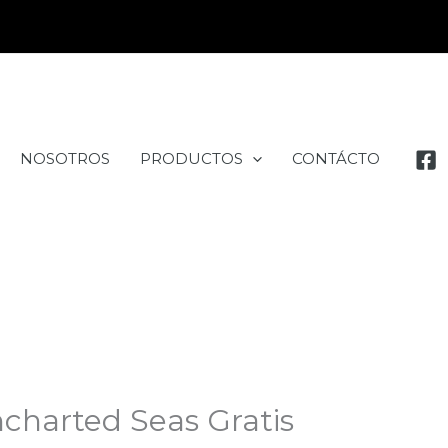
NOSOTROS
PRODUCTOS
CONTÁCTO
charted Seas Gratis