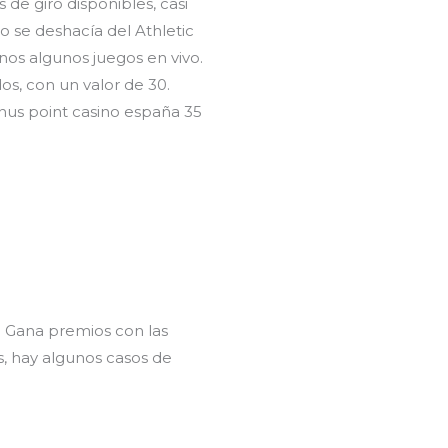
de giro disponibles, casi
o se deshacía del Athletic
nos algunos juegos en vivo.
os, con un valor de 30.
nus point casino españa 35
y. Gana premios con las
, hay algunos casos de