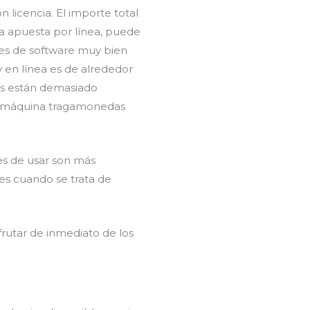
 licencia. El importe total
la apuesta por línea, puede
res de software muy bien
 en línea es de alrededor
tes están demasiado
una máquina tragamonedas
es de usar son más
nes cuando se trata de
rutar de inmediato de los