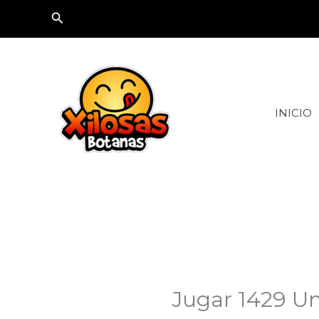
Ir
Buscar
al
contenido
INICIO
Jugar 1429 Un